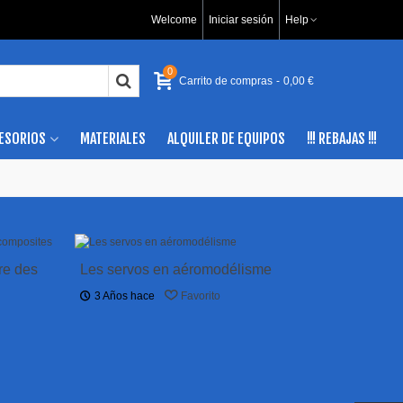
Welcome
Iniciar sesión
Help
0
Carrito de compras
-
0,00 €
ESORIOS
MATERIALES
ALQUILER DE EQUIPOS
!!! REBAJAS !!!
re des
Les servos en aéromodélisme
3 Años hace
Favorito