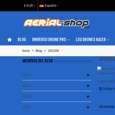
€ EUR
Español
BLOG
UNIVERSO DRONE PRO
LOS DRONES RACER
Inicio
>
Blog
>
202209
ARCHIVO 
ARCHIVOS DEL BLOG
2023
Les outi
2022
garderez
3 Años 
!
2021
2020
Mostrando 1