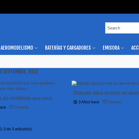
AEROMODELISMO
BATERÍAS Y CARGADORES
EMISORA
ACC
DE SEPTEMBER, 2022
Débuter dans la mise en œuv
ls du modéliste que vous
composites
3 Años hace
Favorito
 longtemps dans votre atelier
hace
Favorito
-3 de 3 artículo(s)