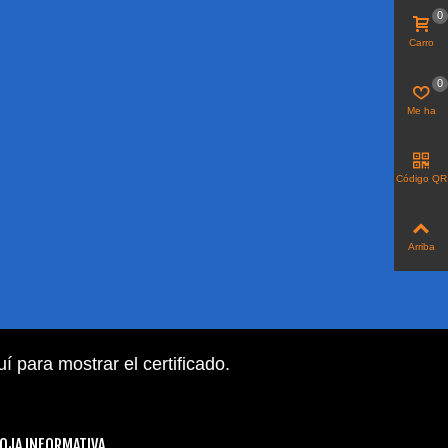
0
Carro
0
Me ha
gustado
Código QR
Arriba
uí para mostrar el certificado
.
OJA INFORMATIVA