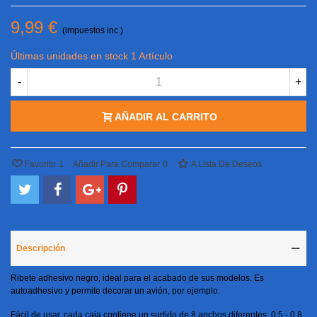
9,99 €
(impuestos inc.)
Últimas unidades en stock
1 Artículo
-
+
AÑADIR AL CARRITO
Favorito
1
Añadir Para Comparar
0
A Lista De Deseos
Descripción
Ribete adhesivo negro, ideal para el acabado de sus modelos. Es
autoadhesivo y permite decorar un avión, por ejemplo.
Fácil de usar, cada caja contiene un surtido de 8 anchos diferentes, 0,5 - 0,8