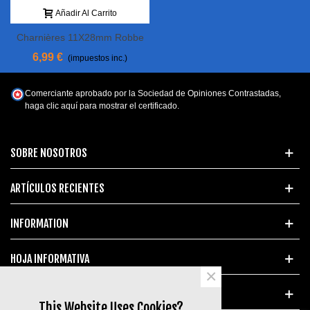
Añadir Al Carrito
Charnières 11X28mm Robbe
(par 10)
6,99 €
(impuestos inc.)
Comerciante aprobado por la Sociedad de Opiniones Contrastadas,
haga clic aquí para mostrar el certificado
.
SOBRE NOSOTROS
ARTÍCULOS RECIENTES
INFORMATION
HOJA INFORMATIVA
×
ETIQUETAS POPULARES
This Website Uses Cookies?