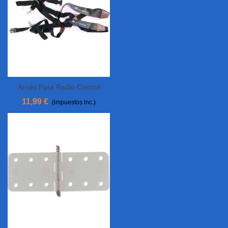
Arnés Para Radio Control
FrSky
11,99 €
(impuestos inc.)