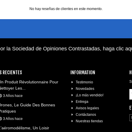
No hay reseñas de clientes en este momento.
or la Sociedad de Opiniones Contrastadas,
haga clic aq
S RECIENTES
INFORMATION
H
Un Produit Révolutionnaire Pour
S
Testimonio
Nettoyer Les...
Novedades
¡Lo más vendido!
3 Años hace
Entrega
Drones, Le Guide Des Bonnes
E
Avisos legales
Pratiques
Contáctanos
3 Años hace
Nuestras tiendas
L'aéromodélisme, Un Loisir