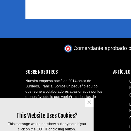
Comerciante aprobado p
SOBRE NOSOTROS
ARTÍCULO
Nuestra empresa nació en 2014 cerca de
Burdeos, Francia. Somos un pequeño equipo
que reúne a colaboradores apasionados por los
drones (¡y todo lo que vuele!), modelistas de
×
aviones y ¡telepilotos profesionales!
contact@aerial-shop.com.
This Website Uses Cookies?
This message would not show out anymore if you
click on the GOT IT or closing button.