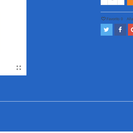
Favorito
0
Aña