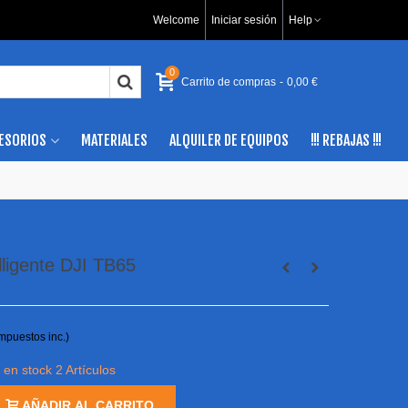
Welcome
Iniciar sesión
Help
0
Carrito de compras
-
0,00 €
ESORIOS
MATERIALES
ALQUILER DE EQUIPOS
!!! REBAJAS !!!
elligente DJI TB65
impuestos inc.)
 en stock
2 Artículos
AÑADIR AL CARRITO