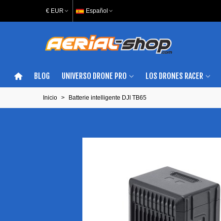
€ EUR
Español
BLOG
UNIVERSO DRONE PRO
LOS DRONES RACER
Inicio
>
Batterie intelligente DJI TB65