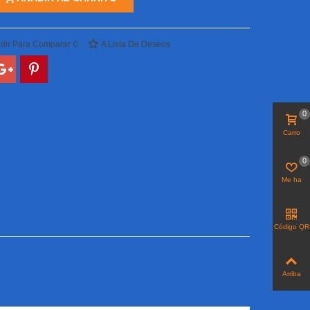
dir Para Comparar
0
A Lista De Deseos
0
Carro
0
Me ha
gustado
Código QR
Arriba