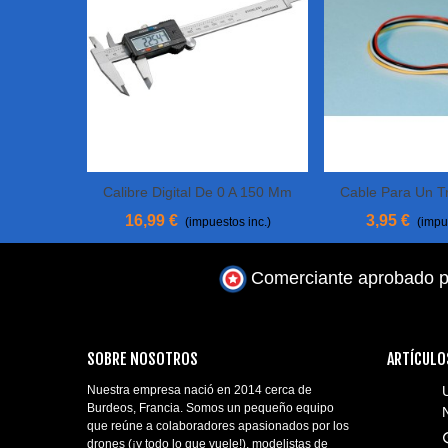
Calibre Digital De 0 A 150 Mm
Cable Para Un T
Añadir Al Carrito
Ver Más
Video 5
16,99 €
3,95 €
(impuestos inc.)
(impu
Comerciante aprobado p
SOBRE NOSOTROS
ARTÍCULO
Nuestra empresa nació en 2014 cerca de
Burdeos, Francia. Somos un pequeño equipo
que reúne a colaboradores apasionados por los
drones (¡y todo lo que vuele!), modelistas de