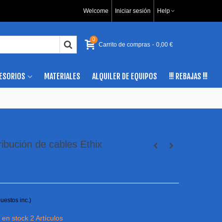
Welcome
Iniciar sesión
Help
0
Carrito de compras
-
0,00 €
ESORIOS
MATERIALES
ALQUILER DE EQUIPOS
!!! REBAJAS !!!
ribución de cables Ethix
uestos inc.)
 en stock
2 Artículos