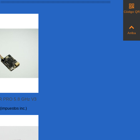
Código QR
Arriba
R PRO 5.8 GHz V3
ás
SMA
(impuestos inc.)