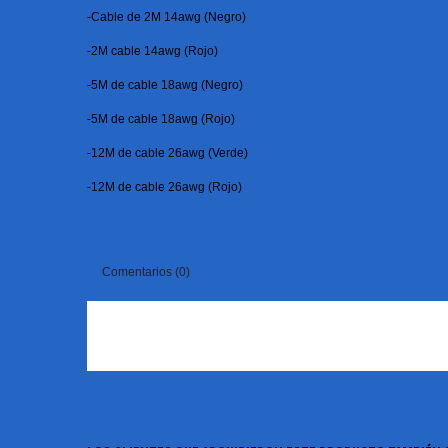
-Cable de 2M 14awg (Negro)
-2M
cable
14awg (Rojo)
-5M
de cable
18awg (
Negro)
-5M
de cable
18awg
(Rojo)
-12M
de cable
26awg (Verde)
-12M
de cable
26awg
(Rojo)
Comentarios (0)