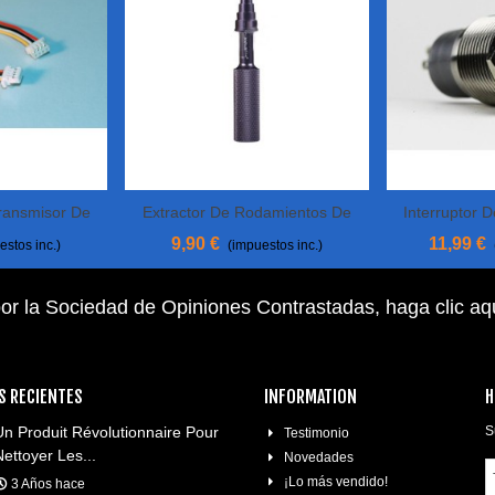
ransmisor De
Extractor De Rodamientos De
Interruptor 
Añadir Al Carrito
Añadir Al 
V TBS
Bolas
9,90 €
11,99 €
estos inc.)
(impuestos inc.)
or la Sociedad de Opiniones Contrastadas,
haga clic aq
S RECIENTES
INFORMATION
H
Un Produit Révolutionnaire Pour
S
Testimonio
Nettoyer Les...
Novedades
¡Lo más vendido!
3 Años hace