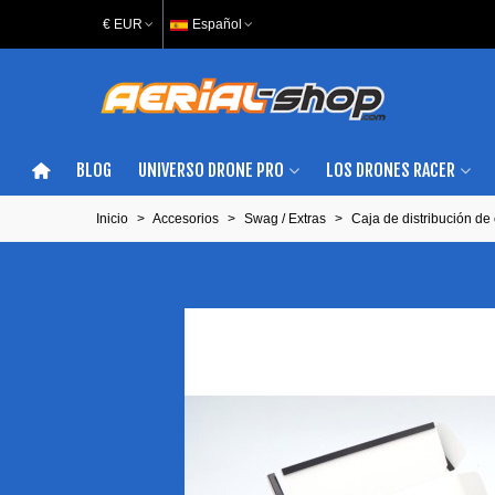
€ EUR
Español
BLOG
UNIVERSO DRONE PRO
LOS DRONES RACER
Inicio
>
Accesorios
>
Swag / Extras
>
Caja de distribución de 