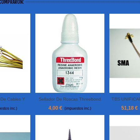
 COMPRARON:
 De Cables Y
Sellador De Roscas Threebond
TBS UNIFICA
to
Ver Más
Ver M
MPX
1344
4,00 €
51,18 €
estos inc.)
(impuestos inc.)