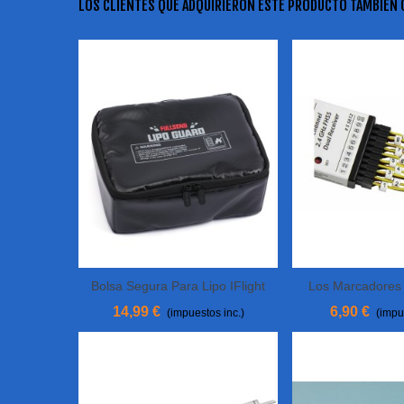
LOS CLIENTES QUE ADQUIRIERON ESTE PRODUCTO TAMBIÉN
Bolsa Segura Para Lipo IFlight
Los Marcadores
Ver Más
Añadir Al Carri
Servo-
14,99 €
6,90 €
(impuestos inc.)
(impu