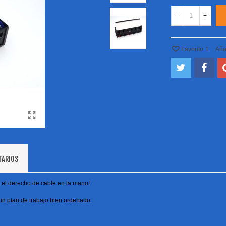
-
+
Favorito
1
Aña
TARIOS
s el derecho de cable en la mano!
un plan de trabajo bien ordenado.