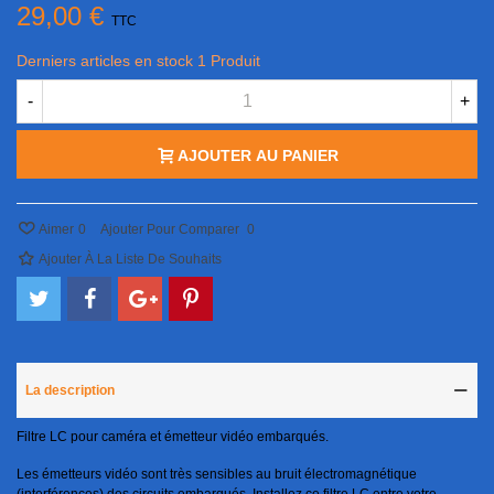
29,00 €
TTC
Derniers articles en stock
1 Produit
-
+
AJOUTER AU PANIER
Aimer
0
Ajouter Pour Comparer
0
Ajouter À La Liste De Souhaits
La description
Filtre LC pour caméra et émetteur vidéo embarqués.
Les émetteurs vidéo sont très sensibles au bruit électromagnétique
(interférences) des circuits embarqués. Installez ce filtre LC entre votre