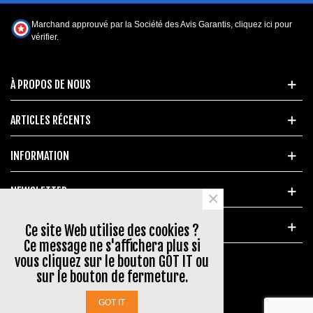
Marchand approuvé par la Société des Avis Garantis,
cliquez ici pour
vérifier
.
À PROPOS DE NOUS
ARTICLES RÉCENTS
INFORMATION
NEWSLETTER
×
MARQUES POPULAIRES
Ce site Web utilise des cookies ?
Ce message ne s'affichera plus si
vous cliquez sur le bouton GOT IT ou
sur le bouton de fermeture.
© 2023 www.aerial-shop.com
GOT IT