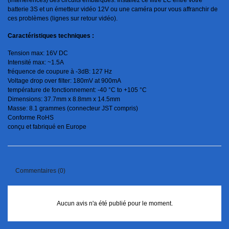
batterie 3S et un émetteur vidéo 12V ou une caméra pour vous affranchir de
ces problèmes (lignes sur retour vidéo).
Caractéristiques techniques :
Tension max: 16V DC
Intensité max: ~1.5A
fréquence de coupure à -3dB: 127 Hz
Voltage drop over filter: 180mV at 900mA
température de fonctionnement: -40 °C to +105 °C
Dimensions: 37.7mm x 8.8mm x 14.5mm
Masse: 8.1 grammes (connecteur JST compris)
Conforme RoHS
conçu et fabriqué en Europe
Commentaires (0)
Aucun avis n'a été publié pour le moment.