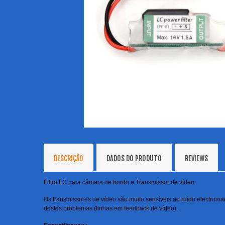
DESCRIÇÃO
DADOS DO PRODUTO
REVIEWS
Filtro LC para câmara de bordo e Transmissor de vídeo.
Os transmissores de vídeo são muito sensíveis ao ruído electromagn
destes problemas (linhas em feedback de vídeo).