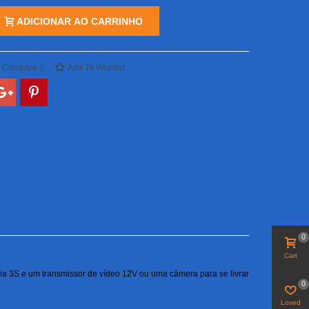
ADICIONAR AO CARRINHO
o Compare
0
Add To Wishlist
0
Cart
teria 3S e um transmissor de vídeo 12V ou uma câmera para se livrar
0
Loved