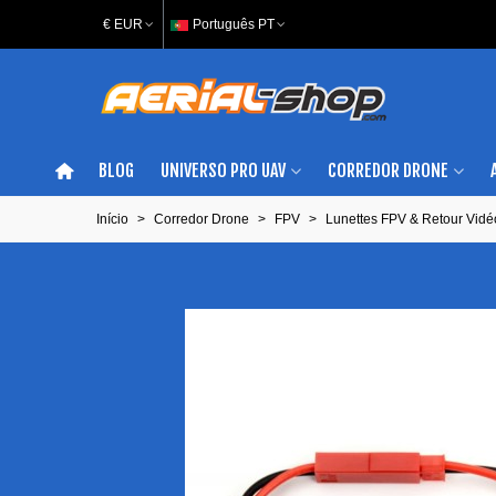
€ EUR
Português PT
BLOG
UNIVERSO PRO UAV
CORREDOR DRONE
Início
>
Corredor Drone
>
FPV
>
Lunettes FPV & Retour Vidé