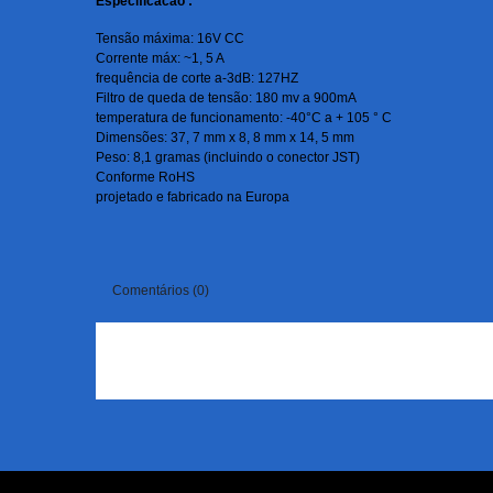
Especificacao :
Tensão máxima: 16V CC
Corrente máx: ~1, 5 A
frequência de corte a-3dB: 127HZ
Filtro de queda de tensão: 180 mv a 900mA
temperatura de funcionamento: -40°C a + 105 ° C
Dimensões: 37, 7 mm x 8, 8 mm x 14, 5 mm
Peso: 8,1 gramas (incluindo o conector JST)
Conforme RoHS
projetado e fabricado na Europa
Comentários (0)