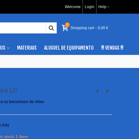
Welcome
Login
Help
0
Shopping cart
-
0,00 €
IOS
MATERIAIS
ALUGUEL DE EQUIPAMENTO
!!! VENDAS !!!
para LC
ra ou transmissor de vídeo
m IVA)
em stock
1 Item