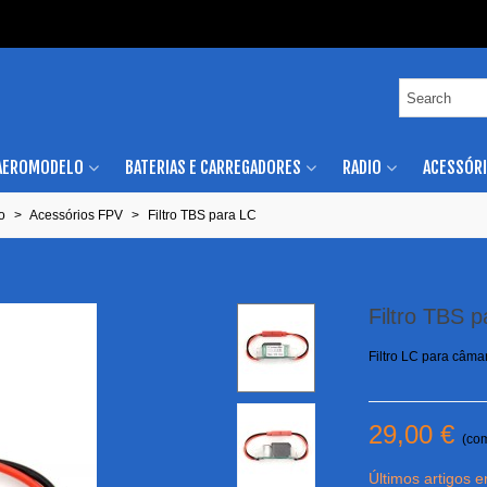
AEROMODELO
BATERIAS E CARREGADORES
RADIO
ACESSÓR
o
>
Acessórios FPV
>
Filtro TBS para LC
Filtro TBS 
Filtro LC para câma
29,00 €
(co
Últimos artigos 