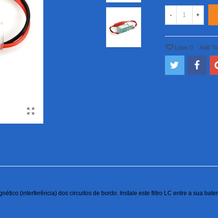
-
+
Love
0
Add T
ético (interferência) dos circuitos de bordo. Instale este filtro LC entre a sua ba