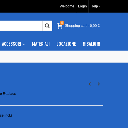
Welcome
Login
Help
0
Shopping cart
-
0,00 €
ACCESSORI
MATERIALI
LOCAZIONE
!!! SALDI !!!
ipo Realacc
se incl.)