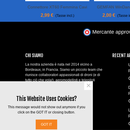
Connettore XT60 Femmina Cavi
GEMFAN WinDanc
Aggiungi Al Carrello
View More
AWG14 A 10 Cm
SOSTENI
2,99 €
2,00 €
(Tasse incl.)
(Tasse i
Mercante approv
CHI SIAMO
RECENT A
La nostra azienda è nata nel 2014 vicino a
Bordeaux, in Francia. Siamo un piccolo team che
P
riunisce collaboratori appassionati di droni (e di
tutto ciò che vola!), aeromodellisti e telepiloti
×
professionisti!
contact@aerial-shop.com.
This Website Uses Cookies?
This message would not show out anymore if you
click on the GOT IT or closing button.
GOT IT