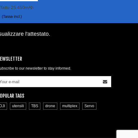
o Tattu 2S 450mAh
More
C XT30
(Tasse incl.)
sualizzare l'attestato
.
EWSLETTER
ubscribe to our newsletter to stay informed.
OPULAR TAGS
DJI
utensili
TBS
drone
multiplex
Servo