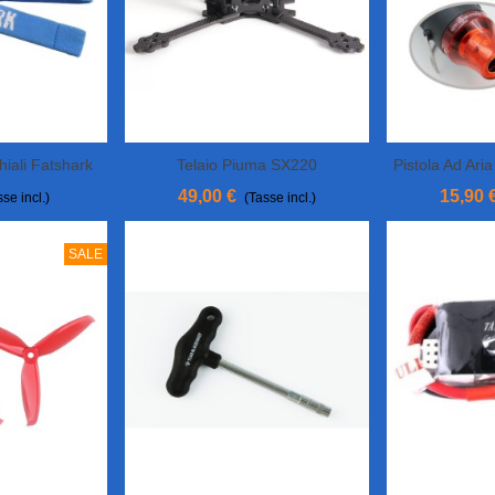
iali Fatshark
Telaio Piuma SX220
Pistola Ad Ar
Aggiungi Al Carrello
View 
49,00 €
15,90 
se incl.)
(Tasse incl.)
SALE