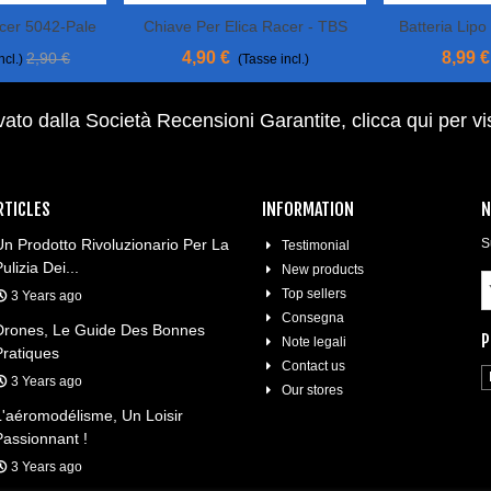
er 5042-Pale
Chiave Per Elica Racer - TBS
Batteria Lip
View More
View 
BILE
75
4,90 €
8,99 €
2,90 €
ncl.)
(Tasse incl.)
ato dalla Società Recensioni Garantite,
clicca qui per vi
RTICLES
INFORMATION
N
Un Prodotto Rivoluzionario Per La
S
Testimonial
ulizia Dei...
New products
Top sellers
3 Years ago
Consegna
Drones, Le Guide Des Bonnes
P
Note legali
Pratiques
Contact us
3 Years ago
Our stores
L'aéromodélisme, Un Loisir
Passionnant !
3 Years ago