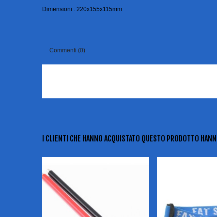
Dimensioni : 220x155x115mm
Commenti (0)
I CLIENTI CHE HANNO ACQUISTATO QUESTO PRODOTTO HAN