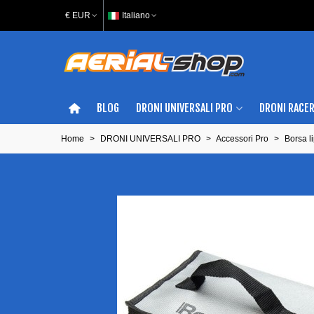
€ EUR
Italiano
BLOG
DRONI UNIVERSALI PRO
DRONI RACE
Home
>
DRONI UNIVERSALI PRO
>
Accessori Pro
>
Borsa l