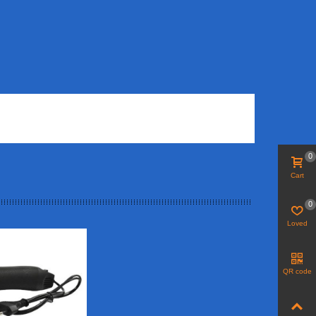
0
Cart
0
Loved
QR code