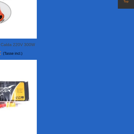
Top
ia Calda 220V 300W
More
€
(Tasse incl.)