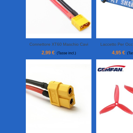
Connettore XT60 Maschio Cavi
Laccetto Per Occh
Aggiungi Al Carrello
View More
AWG14 A 10 Cm
2,99 €
4,95 €
(Tasse incl.)
(Tas