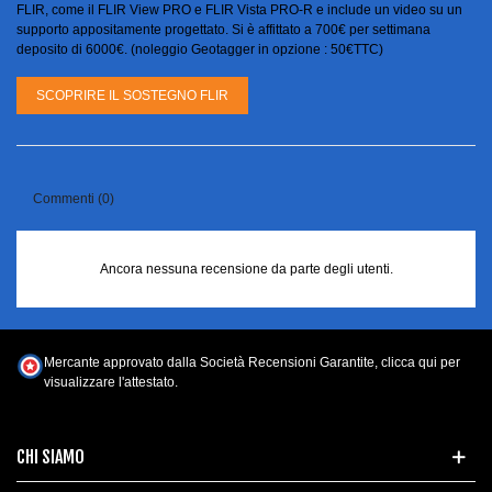
FLIR, come il FLIR View PRO e FLIR Vista PRO-R e include un video su un
supporto appositamente progettato. Si è affittato a 700€ per settimana
deposito di 6000€. (noleggio Geotagger in opzione : 50€TTC)
SCOPRIRE IL SOSTEGNO FLIR
Commenti (0)
Ancora nessuna recensione da parte degli utenti.
Mercante approvato dalla Società Recensioni Garantite,
clicca qui per
visualizzare l'attestato
.
CHI SIAMO