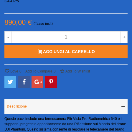
3/4/4 Pro.
890,00 €
(Tasse incl.)
-
+
AGGIUNGI AL CARRELLO
Love
0
Add To Compare
0
Add To Wishlist
Descrizione
Questo pack include una termocamera Flir Vista Pro Radiometrica 640 e il
supporto, progettato appositamente da una Riflessione sul Mondo del drone
DJI Phantom. Questo sistema consente di regolare le telecamere del brand