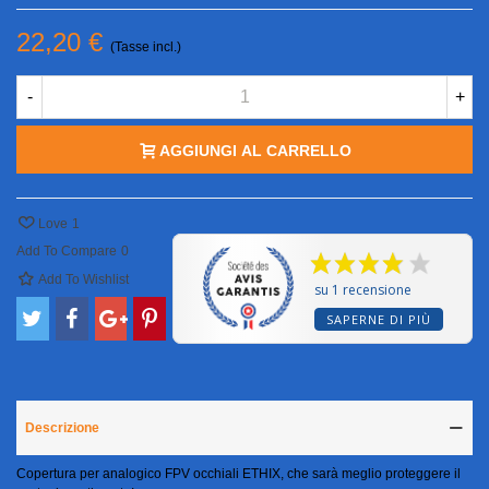
22,20 €
(Tasse incl.)
-
+
AGGIUNGI AL CARRELLO
Love
1
Add To Compare
0
Add To Wishlist
su 1 recensione
SAPERNE DI PIÙ
Descrizione
Copertura per analogico FPV occhiali ETHIX, che sarà meglio proteggere il