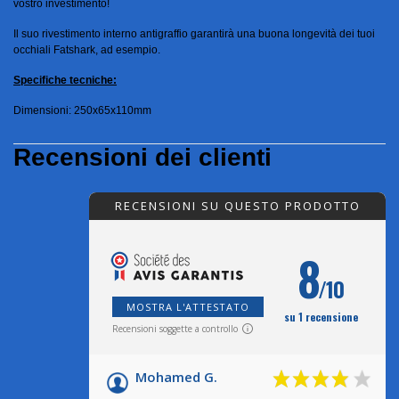
vostro investimento!
Il suo rivestimento interno antigraffio garantirà una buona longevità dei tuoi
occhiali Fatshark, ad esempio.
Specifiche tecniche:
Dimensioni: 250x65x110mm
Recensioni dei clienti
RECENSIONI SU QUESTO PRODOTTO
8
/10
MOSTRA L'ATTESTATO
su 1 recensione
Recensioni soggette a controllo
Mohamed G.