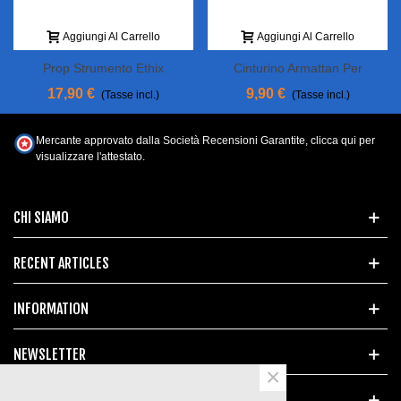
Aggiungi Al Carrello
Aggiungi Al Carrello
Prop Strumento Ethix
Cinturino Armattan Per
Fatshark
17,90 €
9,90 €
(Tasse incl.)
(Tasse incl.)
Mercante approvato dalla Società Recensioni Garantite,
clicca qui per
visualizzare l'attestato
.
CHI SIAMO
RECENT ARTICLES
INFORMATION
NEWSLETTER
×
POPULAR TAGS