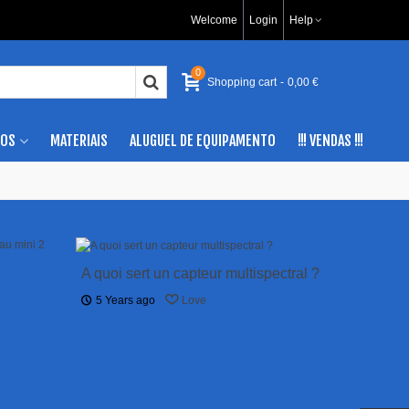
Welcome
Login
Help
0
Shopping cart
-
0,00 €
IOS
MATERIAIS
ALUGUEL DE EQUIPAMENTO
!!! VENDAS !!!
A quoi sert un capteur multispectral ?
e
5 Years ago
Love