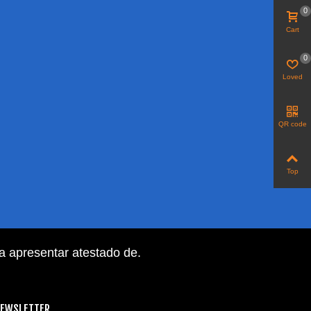
0
Cart
0
Loved
QR code
Top
ra apresentar atestado de
.
EWSLETTER