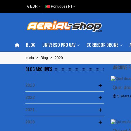
€ EUR
Português PT
BLOG
UNIVERSO PRO UAV
CORREDOR DRONE
Início
>
Blog
>
2020
ARCHIVE 
BLOG ARCHIVES
2023
Quel dro
5 Years
2022
2021
2020
Qui est 