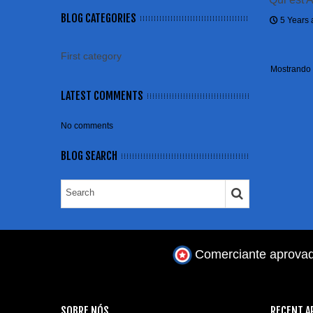
BLOG CATEGORIES
5 Years
First category
Mostrando 1
LATEST COMMENTS
No comments
BLOG SEARCH
Comerciante aprova
SOBRE NÓS
RECENT A