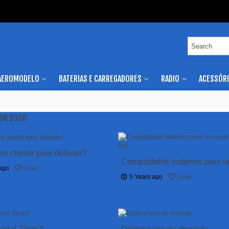
AEROMODELO
BATERIAS E CARREGADORES
RADIO
ACESSÓR
FOR 2020
ne choisir pour débuter?
Compatibilité batteries pour l
 ago
Love
nouveau mini 2 DJI
5 Years ago
Love
Aerial-Shop?
Dictionnaire du droniste