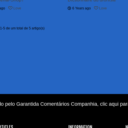
 ago
Love
6 Years ago
Love
-5 de um total de 5 artigo(s)
do pelo Garantida Comentários Companhia,
clic aqui pa
RTICLES
INFORMATION
N