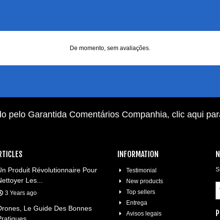
De momento, sem avaliações.
do pelo Garantida Comentários Companhia,
clic aqui pa
RTICLES
INFORMATION
N
Un Produit Révolutionnaire Pour
S
Testimonial
Nettoyer Les...
New products
Top sellers
3 Years ago
Entrega
Drones, Le Guide Des Bonnes
P
Avisos legais
Pratiques