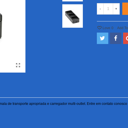
-
+
Love
0
Add T
la de transporte apropriada e carregador multi-outlet. Entre em contato conosco p