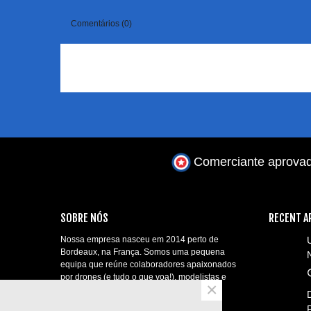
Comentários (0)
Comerciante aprova
SOBRE NÓS
RECENT A
Nossa empresa nasceu em 2014 perto de
Bordeaux, na França. Somos uma pequena
equipa que reúne colaboradores apaixonados
por drones (e tudo o que voa!), modelistas e
×
telepilotos profissionais!