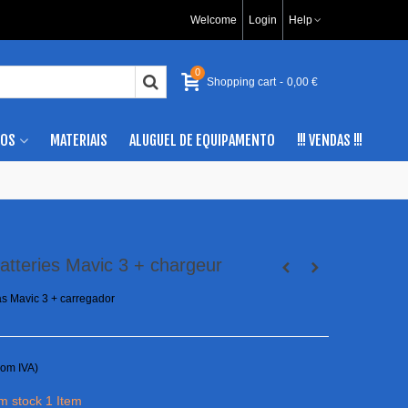
Welcome
Login
Help
0
Shopping cart
-
0,00 €
IOS
MATERIAIS
ALUGUEL DE EQUIPAMENTO
!!! VENDAS !!!
atteries Mavic 3 + chargeur
as Mavic 3 + carregador
com IVA)
em stock
1 Item