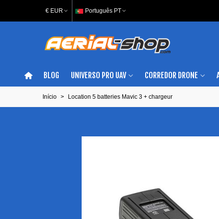
€ EUR
Português PT
BLOG
UNIVERSO PRO UAV
CORREDOR DRONE
Início
>
Location 5 batteries Mavic 3 + chargeur