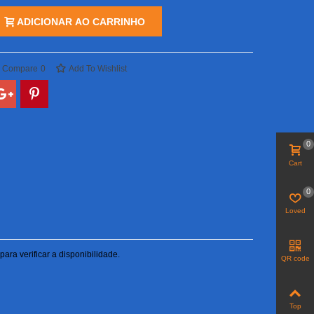
ADICIONAR AO CARRINHO
o Compare
0
Add To Wishlist
0
Cart
0
Loved
ara verificar a disponibilidade.
QR code
Top