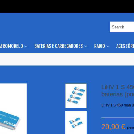
AEROMODELO
BATERIAS E CARREGADORES
RADIO
ACESSÓR
LiHV 1 S 4
baterias (po
LiHV 1 S 450 mah 3
29,90 €
(co