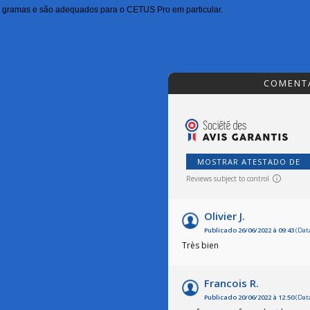
gramas e são adequados para o CETUS Pro em particular.
COMENT
MOSTRAR ATESTADO DE
Reviews subject to control
Olivier J.
Publicado 26/06/2022 à 09:43
(Data
Très bien
Francois R.
Publicado 20/06/2022 à 12:50
(Data