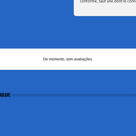
conforme, sauf une dont le conn
De momento, sem avaliações.
ARAM: