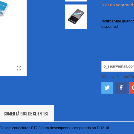
Niet op voorraad
Notificar-me quando
disponível
Love
0
Add T
COMENTÁRIOS DE CLIENTES
Ele
tem conectores
BT2.0
para
desempenho
comparado ao PH2. 0!