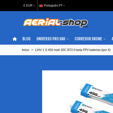
€ EUR
Português PT
BLOG
UNIVERSO PRO UAV
CORREDOR DRONE
Início
>
LiHV 1 S 450 mah 30C BT2.0 beta FPV baterias (por 4)