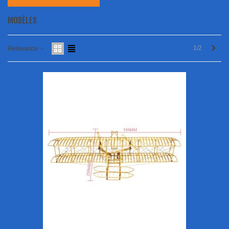
MODÈLES
Next
1/2
Relevance