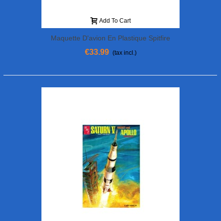
Add To Cart
Maquette D'avion En Plastique Spitfire
MK.IXC (JT79) 1/48
€33.99
(tax incl.)