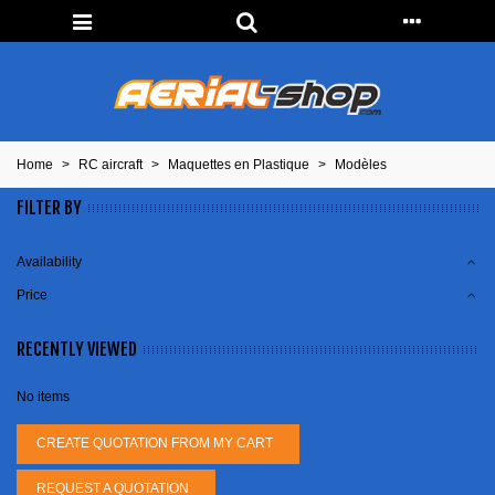
Home
>
RC aircraft
>
Maquettes en Plastique
>
Modèles
FILTER BY
Availability
Price
RECENTLY VIEWED
No items
CREATE QUOTATION FROM MY CART
REQUEST A QUOTATION