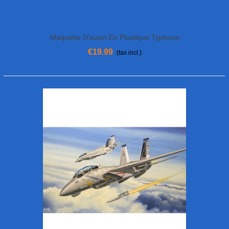
Maquette D'avion En Plastique Typhoon
2000A 1/72
€19.99
(tax incl.)