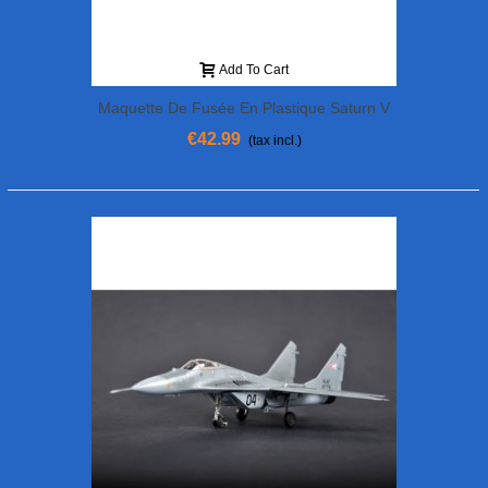
Add To Cart
Maquette De Fusée En Plastique Saturn V
1/200
€42.99
(tax incl.)