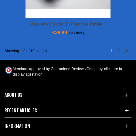
Maquette D'avion En Plastique Rafale C
"EC 1/7 Provence 2012" 1/48
€38.99
(tax incl.)
Next
1
2
Showing 1-9 of 10 item(s)
Merchant approved by Guaranteed Reviews Company,
clic here to
display attestation
.
ABOUT US
RECENT ARTICLES
INFORMATION