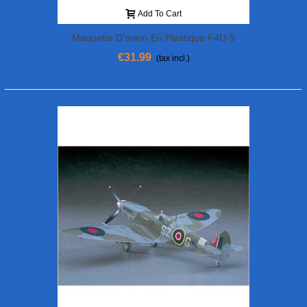
Add To Cart
Maquette D'avion En Plastique F4U-5
Corsair 1/48
€31.99
(tax incl.)