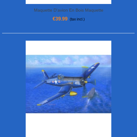
Maquette D'avion En Bois Maquette
WRIGHT FLYER 500mm
€39.99
(tax incl.)