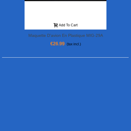
Add To Cart
Maquette D'avion En Plastique MIG-29A
FULCRUM 1/72
€26.99
(tax incl.)