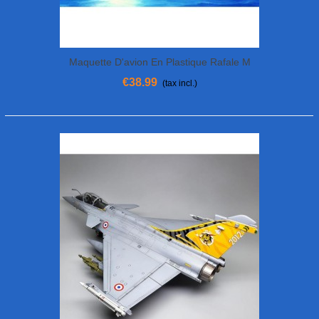
Maquette D'avion En Plastique Rafale M
French Fighter 1/48
€38.99
(tax incl.)