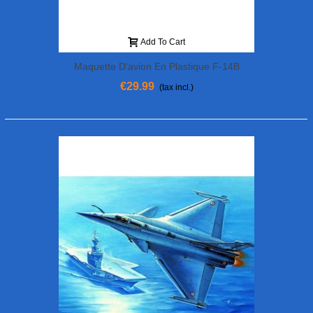
Add To Cart
Maquette D'avion En Plastique F-14B
Tomcat 1/72
€29.99
(tax incl.)