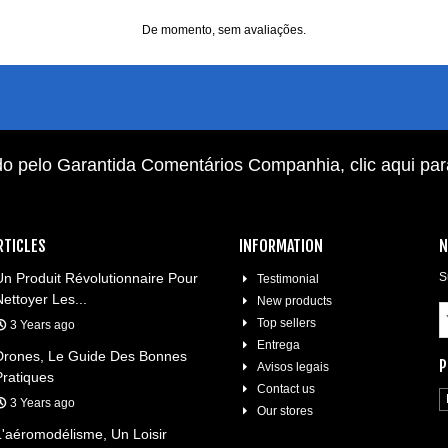
De momento, sem avaliações.
do pelo Garantida Comentários Companhia,
clic aqui pa
RTICLES
INFORMATION
N
Un Produit Révolutionnaire Pour
S
Testimonial
Nettoyer Les...
New products
Top sellers
3 Years ago
Entrega
Drones, Le Guide Des Bonnes
P
Avisos legais
Pratiques
Contact us
3 Years ago
Our stores
L'aéromodélisme, Un Loisir