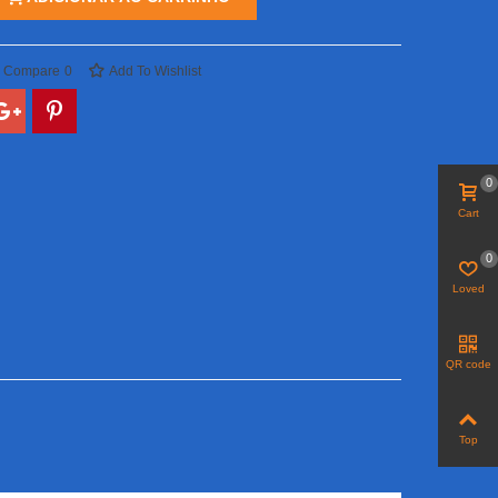
o Compare
0
Add To Wishlist
0
Cart
0
Loved
QR code
Top