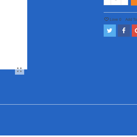
Love
0
Add T