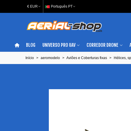
€ EUR
Português PT
BLOG
UNIVERSO PRO UAV
CORREDOR DRONE
Início
>
aeromodelo
>
Aviões e Coberturas fixas
>
Hélices, s