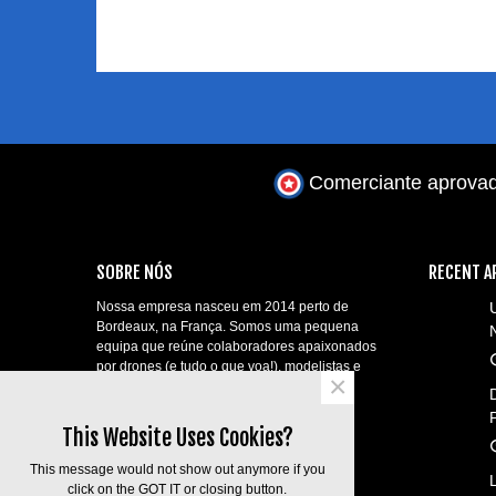
Comerciante aprova
SOBRE NÓS
RECENT A
Nossa empresa nasceu em 2014 perto de
Bordeaux, na França. Somos uma pequena
equipa que reúne colaboradores apaixonados
por drones (e tudo o que voa!), modelistas e
×
telepilotos profissionais!
contact@aerial-shop.com.
This Website Uses Cookies?
This message would not show out anymore if you
click on the GOT IT or closing button.