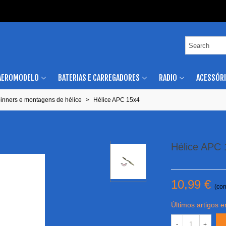
AEROMODELO
BATERIAS E CARREGADORES
RADIO
ACESSÓR
pinners e montagens de hélice
>
Hélice APC 15x4
Hélice APC 
10,99 €
(co
Últimos artigos 
-
+