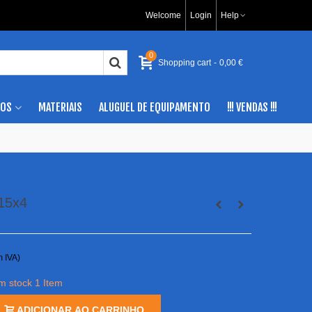
Welcome
Login
Help
0
Shopping cart
-
0,00 €
IOS
MATERIAIS
ALUGUEL DE EQUIPAMENTO
!!! VENDAS !!!
15x4
m IVA)
em stock
1 Item
ADICIONAR AO CARRINHO