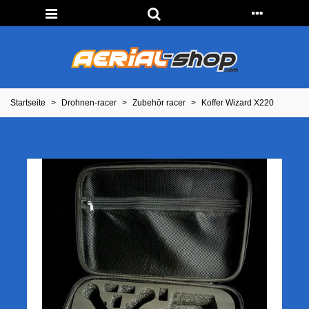
Startseite
>
Drohnen-racer
>
Zubehör racer
>
Koffer Wizard X220