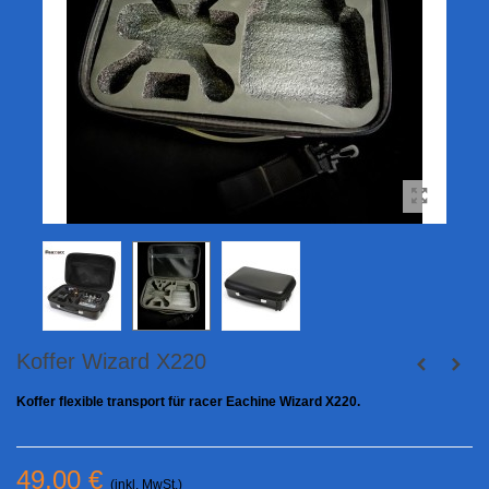
Koffer Wizard X220
Koffer flexible transport für racer Eachine Wizard X220.
49,00 €
(inkl. MwSt.)