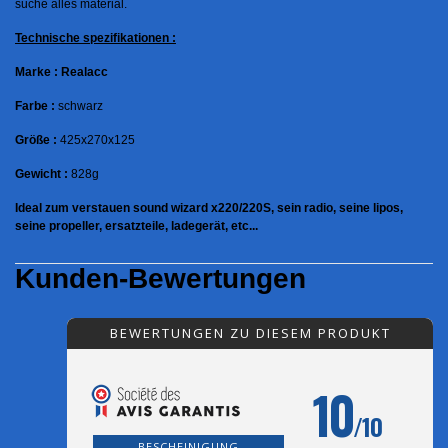
suche alles material.
Technische spezifikationen :
Marke : Realacc
Farbe :
schwarz
Größe :
425x270x125
Gewicht :
828g
Ideal zum verstauen sound wizard x220/220S, sein radio, seine lipos,
seine propeller, ersatzteile, ladegerät, etc...
Kunden-Bewertungen
BEWERTUNGEN ZU DIESEM PRODUKT
10
/10
BESCHEINIGUNG