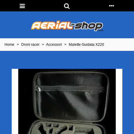
Home
>
Droni racer
>
Accessori
>
Malette Guidata X220