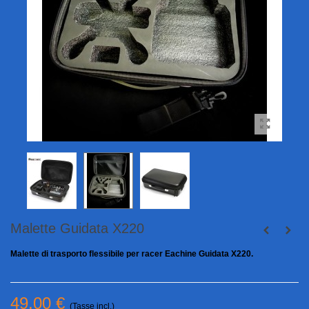
Malette Guidata X220
Malette di trasporto flessibile per racer Eachine Guidata X220.
49,00 €
(Tasse incl.)