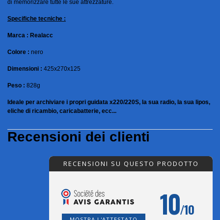
di memorizzare tutte le sue attrezzature.
Specifiche tecniche :
Marca : Realacc
Colore :
nero
Dimensioni :
425x270x125
Peso :
828g
Ideale per archiviare i propri guidata x220/220S, la sua radio, la sua lipos,
eliche di ricambio, caricabatterie, ecc...
Recensioni dei clienti
RECENSIONI SU QUESTO PRODOTTO
10
/10
MOSTRA L'ATTESTATO