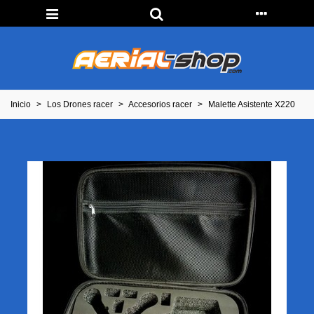
Inicio
>
Los Drones racer
>
Accesorios racer
>
Malette Asistente X220